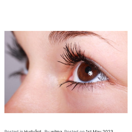
Posted in
Hudvård
By
wilma
Posted on
1st May 2023